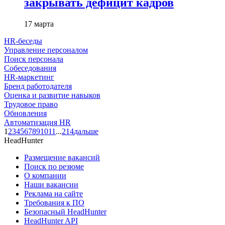
закрывать дефицит кадров
17 марта
HR-беседы
Управление персоналом
Поиск персонала
Собеседования
HR-маркетинг
Бренд работодателя
Оценка и развитие навыков
Трудовое право
Обновления
Автоматизация HR
1
2
3
4
5
6
7
8
9
10
11
...
214
дальше
HeadHunter
Размещение вакансий
Поиск по резюме
О компании
Наши вакансии
Реклама на сайте
Требования к ПО
Безопасный HeadHunter
HeadHunter API