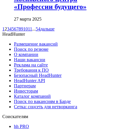
«Профессии будущего»
27 марта 2025
1
2
3
4
5
6
7
8
9
10
11
...
54
дальше
HeadHunter
Размещение вакансий
Поиск по резюме
О компании
Наши вакансии
Реклама на сайте
Требования к ПО
Безопасный HeadHunter
HeadHunter API
Партнерам
Инвесторам
Каталог компаний
Поиск по вакансиям в Барде
Сетка: соцсеть для нетворкинга
Соискателям
hh PRO