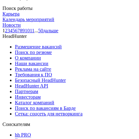
Поиск работы
Карьера
Календарь мероприятий
Новости
1
2
3
4
5
6
7
8
9
10
11
...
50
дальше
HeadHunter
Размещение вакансий
Поиск по резюме
О компании
Наши вакансии
Реклама на сайте
Требования к ПО
Безопасный HeadHunter
HeadHunter API
Партнерам
Инвесторам
Каталог компаний
Поиск по вакансиям в Барде
Сетка: соцсеть для нетворкинга
Соискателям
hh PRO