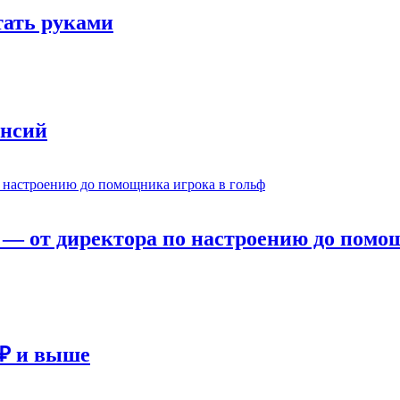
отать руками
ансий
— от директора по настроению до помощ
 ₽ и выше