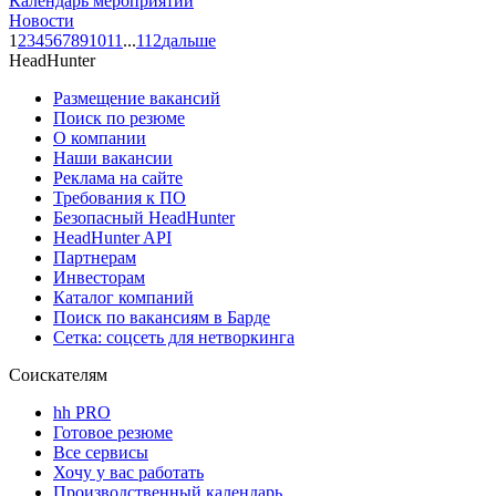
Календарь мероприятий
Новости
1
2
3
4
5
6
7
8
9
10
11
...
112
дальше
HeadHunter
Размещение вакансий
Поиск по резюме
О компании
Наши вакансии
Реклама на сайте
Требования к ПО
Безопасный HeadHunter
HeadHunter API
Партнерам
Инвесторам
Каталог компаний
Поиск по вакансиям в Барде
Сетка: соцсеть для нетворкинга
Соискателям
hh PRO
Готовое резюме
Все сервисы
Хочу у вас работать
Производственный календарь