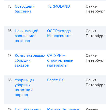
15
Сотрудник
TERMOLAND
Санкт-
бассейна
Петербург
16
Начинающий
ОСГ Рекордз
Санкт-
специалист
Менеджмент
Петербург
на склад
17
Комплектовщик-
САТУРН —
Санкт-
сборщик
строительные
Петербург
заказов
материалы
18
Уборщица/
Взлёт, ГК
Санкт-
уборщик
Петербург
на летний
период
19
Пеший курьер
Маркет Деливери
Казань