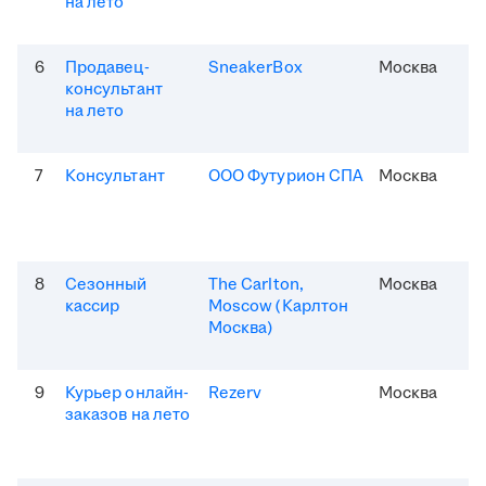
на лето
6
Продавец-
SneakerBox
Москва
консультант
на лето
7
Консультант
ООО Футурион СПА
Москва
8
Сезонный
The Carlton,
Москва
кассир
Moscow (Карлтон
Москва)
9
Курьер онлайн-
Rezerv
Москва
заказов на лето