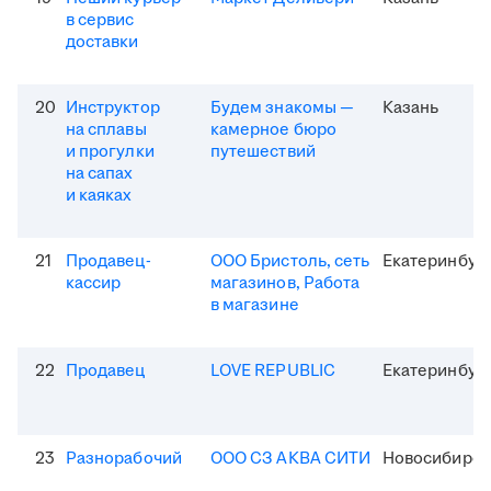
в сервис
доставки
20
Инструктор
Будем знакомы —
Казань
на сплавы
камерное бюро
и прогулки
путешествий
на сапах
и каяках
21
Продавец-
ООО Бристоль, сеть
Екатеринбур
кассир
магазинов, Работа
в магазине
22
Продавец
LOVE REPUBLIC
Екатеринбур
23
Разнорабочий
ООО СЗ АКВА СИТИ
Новосибирск