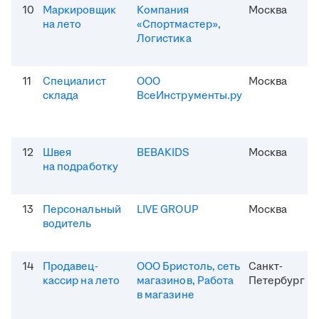
10
Маркировщик
Компания
Москва
на лето
«Спортмастер»,
Логистика
11
Специалист
ООО
Москва
склада
ВсеИнструменты.ру
12
Швея
BEBAKIDS
Москва
на подработку
13
Персональный
LIVE GROUP
Москва
водитель
14
Продавец-
ООО Бристоль, сеть
Санкт-
кассир на лето
магазинов, Работа
Петербург
в магазине