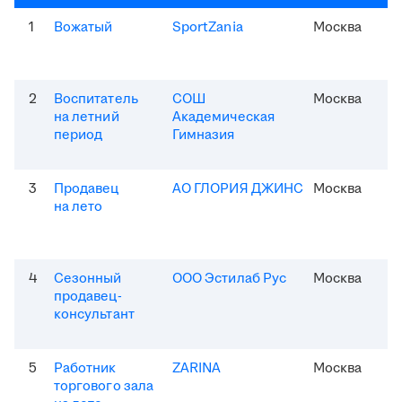
1
Вожатый
SportZania
Москва
2
Воспитатель
СОШ
Москва
на летний
Академическая
период
Гимназия
3
Продавец
АО ГЛОРИЯ ДЖИНС
Москва
на лето
4
Сезонный
ООО Эстилаб Рус
Москва
продавец-
консультант
5
Работник
ZARINA
Москва
торгового зала