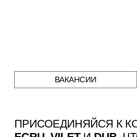
ВАКАНСИИ
ПРИСОЕДИНЯЙСЯ К 
ECRU
,
VILET
И
DUB
, Ч