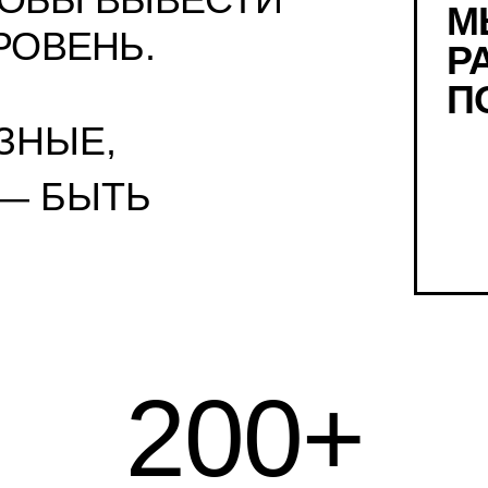
М
РОВЕНЬ.
Р
П
ЗНЫЕ,
 — БЫТЬ
200
+