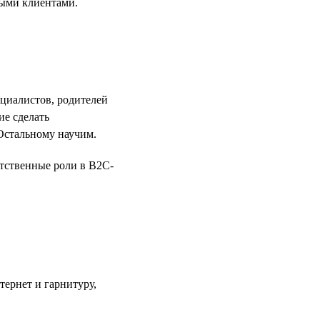
ными клиентами.
ециалистов, родителей
ие сделать
Остальному научим.
етственные роли в B2C-
тернет и гарнитуру,