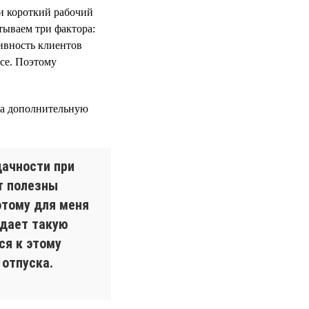
и короткий рабочий
тываем три фактора:
тивность клиентов
се. Поэтому
за дополнительную
дачности при
т полезны
этому для меня
 дает такую
ся к этому
 отпуска.