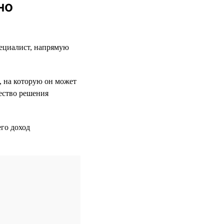
но
пециалист, напрямую
, на которую он может
чество решения
го доход