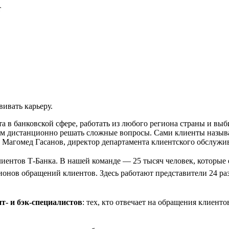
т
вивать карьеру.
 в банковской сфере, работать из любого региона страны и выби
м дистанционно решать сложные вопросы. Сами клиенты называ
т Магомед Гасанов, директор департамента клиентского обслужи
клиентов Т-Банка. В нашей команде — 25 тысяч человек, которые
онов обращений клиентов. Здесь работают представители 24 ра
т- и бэк-специалистов
: тех, кто отвечает на обращения клиенто