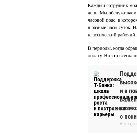
Каждый сотрудник може
день. Мы обслуживаем 
часовой пояс, в котор
в разные часы суток. 
классический рабочий гр
В периоды, когда обра
оплату. Но это всегда 
Подде
высоко
и в п
важен
возмож
с пон
Алина, с