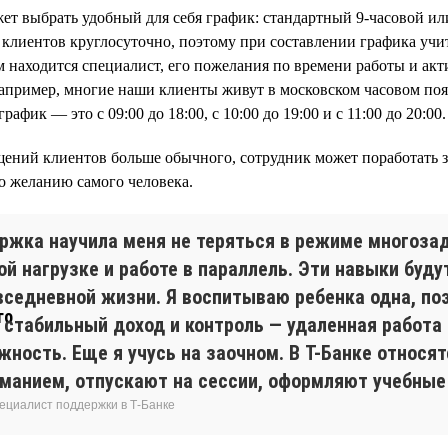
т выбрать удобный для себя график: стандартный 9-часовой ил
клиентов круглосуточно, поэтому при составлении графика учи
ом находится специалист, его пожелания по времени работы и ак
Например, многие наши клиенты живут в московском часовом поя
афик — это с 09:00 до 18:00, с 10:00 до 19:00 и с 11:00 до 20:00.
щений клиентов больше обычного, сотрудник может поработать 
по желанию самого человека.
ржка научила меня не теряться в режиме многоза
й нагрузке и работе в параллель. Эти навыки буду
овседневной жизни. Я воспитываю ребенка одна, по
 стабильный доход и контроль — удаленная работа
ность. Еще я учусь на заочном. В Т-Банке относят
иманием, отпускают на сессии, оформляют учебные
пециалист поддержки в Т-Банке