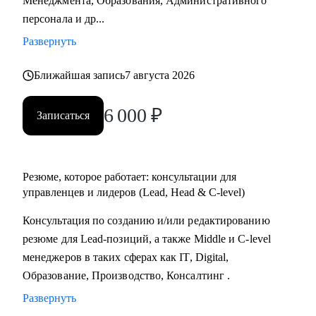
Менеджмента, Образования, Административного
Практикум, QA Guru) и высшего образования (Сколтех).
персонала и др...
• Регулярно прохожу обучение на коротких курсах, чтобы
Развернуть
глубже разбираться в профессиях, по которым
консультирую.
Ближайшая запись
7 августа 2026
Как я работаю:
6 000
₽
Записаться
• разрабатываю индивидуальную стратегию под каждого
клиента,
• помогаю выделиться на рынке труда и укрепить личный
бренд,
Резюме, которое работает: консультации для
• рассказываю про эффективный нетворкинг и
управленцев и лидеров (Lead, Head & C-level)
нетривиальные лайфхаки по поиску работы,
Консультация по созданию и/или редактированию
• приношу инсайты из рынка труда и новости внутри
резюме для Lead-позиций, а также Middle и C-level
крупных компаний.
менеджеров в таких сферах как IT, Digital,
Образование, Производство, Консалтинг .
Развернуть