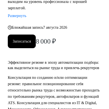
выходим на уровень профессионала с хорошей
• Основные направления:
зарплатой.
- IT (разработка, тестирование, администрирование,
Развернуть
информационная безопасность),
- DataScience и аналитика, Машинное обучение и
Ближайшая запись
7 августа 2026
Компьютерное зрение,
- Digital (маркетологи, дизайнеры, исследователи,
8 000
₽
Записаться
редакторы, smm)
- Education Tech (Педагогические дизайнеры, методологи)
- Managment (Project, Product, Operations, Middle & C-level)
Эффективное резюме в эпоху автоматизации подбора:
Про мой опыт:
как выделиться на рынке труда и привлечь рекрутеров
• Преодолела свой личный стеклянный потолок и стала
Консультация по созданию и/или оптимизации
Операционным директором после годового перерыва от
резюме: правильное позиционирование себя
full-time занятости.
относительно рынка труда с возможностью проходить
• Трижды проходила переквалификацию, имею высшее
по требованиям рекрутеров, автофильтров и функций
медицинское образование, опыт в сфере информационной
ATS. Консультация для специалистов из IT & Digital,
безопасности (Wallarm), Edtech (Geekbrains, Яндекс