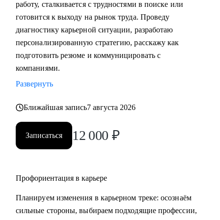
работу, сталкивается с трудностями в поиске или
• Подготовка к собеседованию (скрининг с HR, финальное
готовится к выходу на рынок труда. Проведу
с руководителем, опционально - подготовиться к
диагностику карьерной ситуации, разработаю
техническому собеседованию).
персонализированную стратегию, расскажу как
• Зарплатные переговоры (повышение или переговоры на
подготовить резюме и коммуницировать с
собеседовании).
компаниями.
• Прокачка ценности сотрудника на текущем месте (как
Развернуть
сделать так, чтобы руководитель заметил и наконец начал
выделять среди команды, повышать и тд.)
Ближайшая запись
7 августа 2026
Кому могу помочь:
12 000
₽
Записаться
• Студентам бакалавриата/магистратуры/аспирантуры
технических направлений;
• Учащимся на онлайн-курсах для переквалификации (IT,
Digital, Образование);
Профориентация в карьере
• Junior/Middle/Senior-специалистам;
Планируем изменения в карьерном треке: осознаём
• Middle и C-level менеджерам.
сильные стороны, выбираем подходящие профессии,