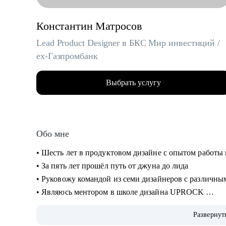
Константин Матросов
Lead Product Designer в БКС Мир инвестиций /
ex-Газпромбанк
Выбрать услугу
Обо мне
• Шесть лет в продуктовом дизайне с опытом работы
• За пять лет прошёл путь от джуна до лида
• Руковожу командой из семи дизайнеров с различн
• Являюсь ментором в школе дизайна UPROCK
• За последний год провел 200+ собеседований
Развернут
• Отсмотрел и проанализировал 700+ резюме