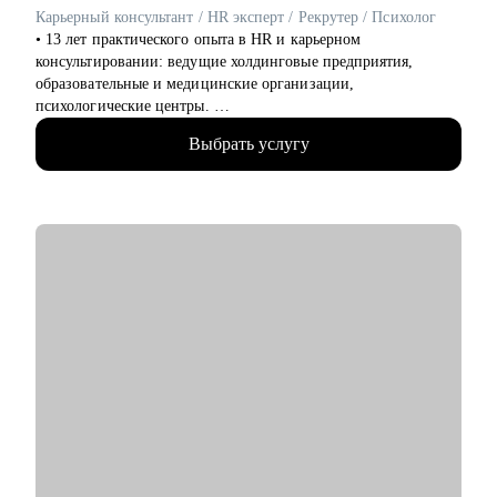
вопросы.
Карьерный консультант / HR эксперт / Рекрутер / Психолог
• Сделать ревью ваших текущих навыков и наметить
• 13 лет практического опыта в HR и карьерном
стратегию карьерного развития в роли Project
консультировании: ведущие холдинговые предприятия,
manager-a.
образовательные и медицинские организации,
• Продактам от junior до lead расскажу, как улучшать
психологические центры.
процессы и эффективно работать над
• 2500+ продающих резюме, успешные кейсы трудоустройства
продуктом.
Выбрать услугу
клиентов в крупные российские компании.
• Имею опыт нанимающего руководителя и точно знаю, что
Кому могу помочь:
ищут работодатели, с моей помощью вы сможете посмотреть
• Тем, кто хочет войти в IT и начать строить карьеру с нуля,
на себя «глазами рекрутера».
но не знает с чего начать
• Поддерживаю в раскрытии потенциала и повышаю
• Для уже опытных специалистов в сфере Project/Product- и
уверенность в собственных силах через выявление сильных
Bizdev-менеджеров, которые хотят расти
сторон, даже если они кажутся неочевидными.
• Повышаю видимость вашего резюме для рекрутеров, знаю,
как обойти "фильтры" ATS-систем и какие формулировки
привлекут внимание к вашим ключевым навыкам.
• Занимаюсь психологическим консультированием и провожу
тренинги по развитию эмоционального интеллекта.
С чем помогу:
• смена профессии и рекомендации по каналам поиска
• подготовка сильного резюме и сопроводительного письма