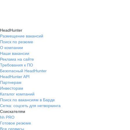
и правильно презентовать себя работодателю,
текущем месте работы и о том, кому он будет
Да, на карьерном маркетплейсе hh.ru доступна
что повышает шансы трудоустройства.
полезен, с какими запросами работает.
помощь с поиском работы онлайн: эксперты
Вы точно найдёте того, кто вам нужен!
помогут разработать стратегию, подобрать
HeadHunter
вакансии и повысить эффективность
Размещение вакансий
Поиск по резюме
трудоустройства.
О компании
Наши вакансии
Реклама на сайте
Требования к ПО
Безопасный HeadHunter
HeadHunter API
Партнерам
Инвесторам
Каталог компаний
Поиск по вакансиям в Барде
Сетка: соцсеть для нетворкинга
Соискателям
hh PRO
Готовое резюме
Все сервисы