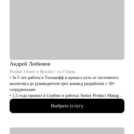
Андрей
Любимов
Product Owner в Revolut / ex-T-Банк
• За 5 лет работы в Тинькофф я прошел путь от системного
аналитика до руководителя трех команд разработки с 50+
сотрудниками.
• 1,5 года прожил в Сербии и работал Senior Product Manager
удаленно в международном стартапе, специализирующемся
Выбрать услугу
на CPaaS-решениях (США, Швеция, Австралия).
• Жил в Дубае, переехал в Барселону и работаю Senior
Product Owner в Revolut.
• Провел 200+ консультаций (мои менти смогли
релоцироваться в Европу, пройти собеседования на