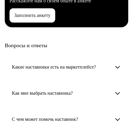
Расскажите нам о своем опыте в анкете
Заполнить анкету
Вопросы и ответы
Какие наставники есть на маркетплейсе?
Карьерные наставники — это HR-
специалисты, карьерные консультанты,
Как мне выбрать наставника?
психологи, резюмерайтеры и менторы.
Умный поиск поможет в три клика выбрать
Менторы работают в ИТ, дизайне, других
наставника для достижения вашей цели.
С чем может помочь наставник?
узкоспециализированных сферах. Они
помогут прокачать навыки, построить