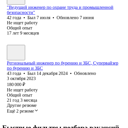
"Ведущий инженер по охране труда и промышленной
безопасности"
42
года
•
Был
7 июля
•
Обновлено
7 июня
Не ищет работу
Общий опыт
17
лет
9
месяцев
Региональный инженер по бурению и ЗБС, Супервайзер
по бурению и ЗБС
43
года
•
Был
14 декабря 2024
•
Обновлено
3 октября 2023
180 000
₽
Не ищет работу
Общий опыт
21
год
3
месяца
Другие резюме
Ещё 2 резюме
Быстрые фильтры подбора вакансий