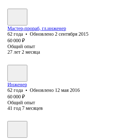
Мастер-прораб, гл.инженер
62
года
•
Обновлено
2 сентября 2015
60 000
₽
Общий опыт
27
лет
2
месяца
Инженер
62
года
•
Обновлено
12 мая 2016
60 000
₽
Общий опыт
41
год
7
месяцев