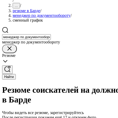
/
/
...
резюме в Барде
/
менеджер по документообороту
/
сменный график
менеджер по документообороту
Резюме
Найти
Резюме соискателей на должн
в Барде
Чтобы видеть все резюме, зарегистрируйтесь
После регистрации покажем ещё 17 и откроем фото