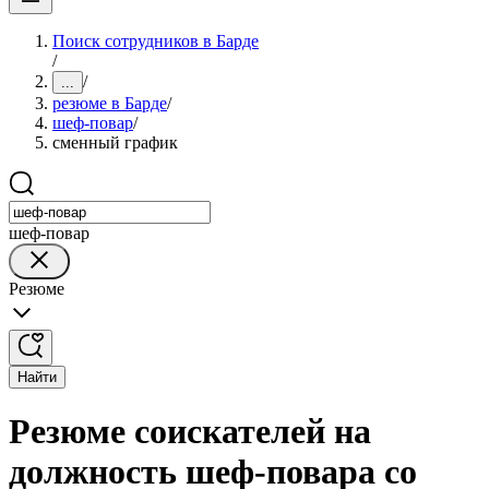
Поиск сотрудников в Барде
/
/
...
резюме в Барде
/
шеф-повар
/
сменный график
шеф-повар
Резюме
Найти
Резюме соискателей на
должность шеф-повара со