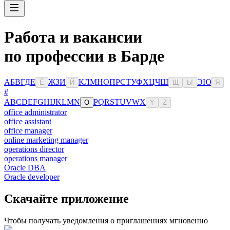
Работа и вакансии
по профессии в Барде
А
Б
В
Г
Д
Е
Ж
З
И
К
Л
М
Н
О
П
Р
С
Т
У
Ф
Х
Ц
Ч
Ш
Э
Ю
Ё
Й
Щ
Ы
Я
#
A
B
C
D
E
F
G
H
I
J
K
L
M
N
P
Q
R
S
T
U
V
W
X
O
Y
Z
office administrator
office assistant
office manager
online marketing manager
operations director
operations manager
Oracle DBA
Oracle developer
Скачайте приложение
Чтобы получать уведомления о приглашениях мгновенно