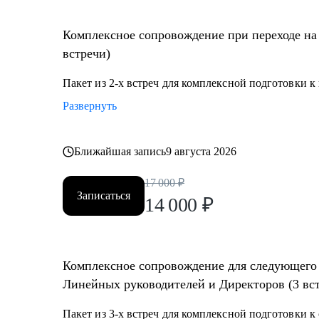
• Проработка навыков построения и мотивации кома
• Стратегическое планирование и целеполагание;
Комплексное сопровождение при переходе на
• Определение истинных целей и мотиваций;
встречи)
• Проработка синдромов самозванца и отличника и д
• Определение ограничений и их проработка;
Пакет из 2-х встреч для комплексной подготовки 
• Выход из состояния профессионального выгорания
Развернуть
• Определить вектор направления карьеры;
• Многое другое;
Ближайшая запись
9 августа 2026
Кому могу помочь:
17 000
₽
• Директорам по направлениям: общее и операционно
Записаться
14 000
₽
• Собственникам/акционерам компаний;
• Руководителям групп/отделов;
• Менеджерам, при переходе на руководящие должно
• Студентам и молодым специалистам, в построение 
Комплексное сопровождение для следующего 
руководящих позиций;
Линейных руководителей и Директоров (3 вс
Пакет из 3-х встреч для комплексной подготовки 