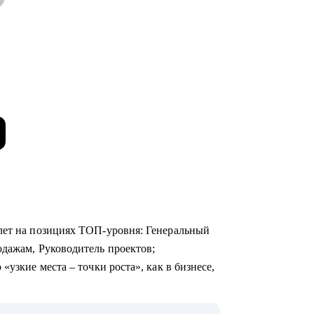
лет на позициях ТОП-уровня: Генеральный
одажам, Руководитель проектов;
«узкие места – точки роста», как в бизнесе,
0+ собеседований, более 800 карьерных