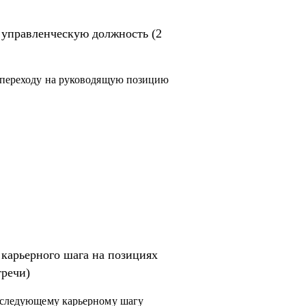
нды;
 управленческую должность (2
р.;
к переходу на руководящую позицию
;
е управление, продажи, развитие бизнеса;
сти;
карьерных треков, для достижения
карьерного шага на позициях
тречи)
к следующему карьерному шагу