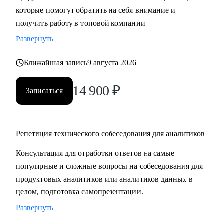
которые помогут обратить на себя внимание и
компетенций;
получить работу в топовой компании
• Получить практические советы по управлению командой;
• Сформировать свою стратегию профессионального роста;
Развернуть
• Найти удаленную работу и переехать жить к морю в
страну своей мечты;
Ближайшая запись
9 августа 2026
14 900
₽
Кому могу помочь:
Записаться
• Продуктовым аналитикам, аналитикам данных и продаж
уровня Senior, которые хотят вырасти в должности и
перейти в Team leader’ы или выстроить горизонтальный
Репетиция технического собеседования для аналитиков
трек развития;
• Junior и Middle Продуктовым аналитикам, аналитикам
Консультация для отработки ответов на самые
данных и продаж, которые хотят повысить свой грейд;
популярные и сложные вопросы на собеседования для
• Выпускникам и студентам, которые ищут свою первую
продуктовых аналитиков или аналитиков данных в
работу в аналитике;
целом, подготовка самопрезентации.
• Аналитикам, которые хотят перейти из стартапа в
Развернуть
корпорацию;