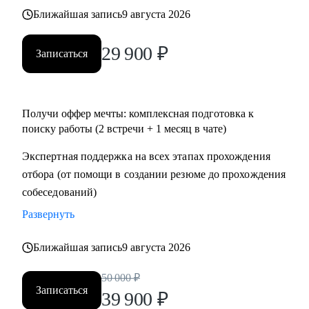
• Тем, кто хочет перейти в IT и аналитику из смежной
Ближайшая запись
9 августа 2026
сферы;
• Всем IT-специалистам, которые хотят релоцироваться в
29 900
₽
Записаться
Испанию и работать удаленно
Получи оффер мечты: комплексная подготовка к
поиску работы (2 встречи + 1 месяц в чате)
Экспертная поддержка на всех этапах прохождения
отбора (от помощи в создании резюме до прохождения
собеседований)
Развернуть
Ближайшая запись
9 августа 2026
50 000
₽
Записаться
39 900
₽