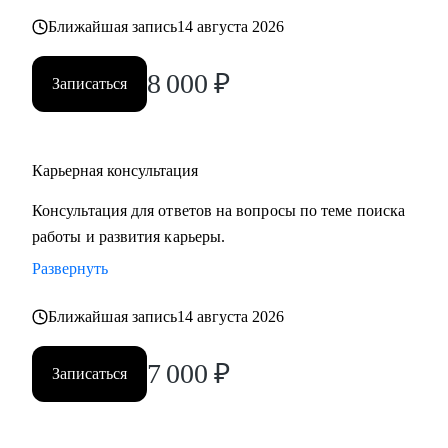
карьерных кризисов
Ближайшая запись
14 августа 2026
Кому могу помочь:
8 000
₽
Записаться
• Руководителям высшего звена и Директорам
(Операционный директор, Коммерческий директор,
Директор по: HR, Управлению цепочками поставок
Карьерная консультация
(Supply Chain), Электронной коммерции (E-commerce)
• Менеджерам среднего звена: Руководители отделов,
Консультация для ответов на вопросы по теме поиска
Региональные и Территориальные менеджеры, HR бизнес-
работы и развития карьеры.
партнеры (HRBP)
Развернуть
• Ведущим специалистам и ключевым экспертам:
Специалисты по закупкам/ВЭД, Логисты, Аналитики,
Ближайшая запись
14 августа 2026
Бухгалтеры, Финансовые менеджеры, Маркетологи,
Менеджеры по продажам, Торговые представители
7 000
₽
Записаться
• Операционному и Торговому персоналу: Продавцы-
консультанты, Кассиры, Складские работники,
Администраторы