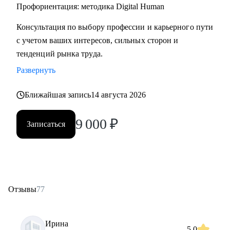
• Начинающим специалистам (Ассистенты, Младшие
Профориентация: методика Digital Human
менеджеры (Junior), Выпускники ВУЗов)
Консультация по выбору профессии и карьерного пути
с учетом ваших интересов, сильных сторон и
Постоянно повышаю квалификацию через тренинги по
тенденций рынка труда.
актуальным HR-технологиям и профориентации
Развернуть
Веду профильный канал, где делюсь практическими
Ближайшая запись
14 августа 2026
кейсами и аналитикой в сфере карьерного развития
9 000
₽
Записаться
Моя миссия — привести вас туда, где ваша деятельность
приносит не только финансовый результат, но и личное
удовлетворение, стирая грань между «работой» и «делом
по душе»
Отзывы
77
Ирина
5.0