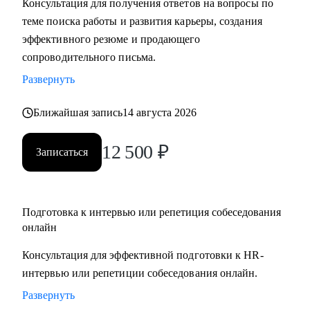
Консультация для получения ответов на вопросы по
• Подготовлю вас к собеседованию и дам практические
теме поиска работы и развития карьеры, создания
рекомендации для успешного ведения сложных
эффективного резюме и продающего
переговоров, в том числе о зарплате и условиях
сопроводительного письма.
• Помогу осознанно сменить профессию или найти ту роль
Развернуть
в карьере, которая принесет вам максимальную
реализацию и доход
Ближайшая запись
14 августа 2026
• Предоставлю экспертную поддержку, если вас уволили.
Разработаю быструю и эффективную стратегию поиска
12 500
₽
Записаться
новой работы
• Проведу анализ ваших сильных сторон и уникального
опыта, чтобы вы обоснованно получили повышение и
Подготовка к интервью или репетиция собеседования
стали лучшим кандидатом в команде
онлайн
• Разработаю личный пошаговый план (дорожную карту)
для быстрого и успешного перехода на новую, более
Консультация для эффективной подготовки к HR-
высокую должность
интервью или репетиции собеседования онлайн.
• Восстановлю вашу мотивацию и предоставлю
Развернуть
проверенные методики для преодоления выгорания и