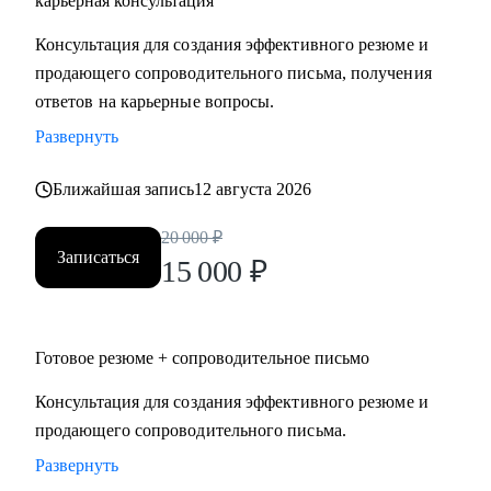
карьерная консультация
Руководителям высшего и среднего звена, специалистам в
Консультация для создания эффективного резюме и
сферах:
продающего сопроводительного письма, получения
• Продаж и работы с клиентами (B2B, B2C, B2G, E-
ответов на карьерные вопросы.
commerce)
Развернуть
• Финансов
• HoReCa
Ближайшая запись
12 августа 2026
• Образования/Ed-tech
• Маркетинга
20 000
₽
• Закупок/Логистики.
Записаться
15 000
₽
Готовое резюме + сопроводительное письмо
Консультация для создания эффективного резюме и
продающего сопроводительного письма.
Развернуть