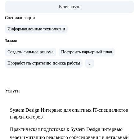
• 200+ часов аудита B2B: реальная практика и понимание
Развернуть
работающих решений.
• 400+ собеседований проведенных для того, чтобы
Специализации
собрать команды, которые действительно работают
Информационные технологии
С чем помогу:
Задачи
• Карьерные цели в ИТ-архитектуре
Создать сильное резюме
Построить карьерный план
• Резюме и подготовка к собеседованиям
Проработать стратегию поиска работы
...
• Навыки проектирования архитектуры
• Связь технологий и бизнес-ценности
• Лидерство и коммуникации
• Обратная связь и мотивация
Услуги
• Внедрение архитектурной функции
• ИТ-ландшафт и дорожная карта
System Design Интервью для опытных IT-специалистов
• ИТ-трансформация
и архитекторов
Практическая подготовка к System Design интервью
Кому могу помочь:
через имитацию реального собеседования и детальный
• Техлидам/тимлидам: развитие в ИТ-архитектуре,