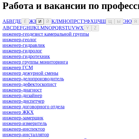
Работа и вакансии по професс
А
Б
В
Г
Д
Е
Ж
З
К
Л
М
Н
О
П
Р
С
Т
У
Ф
Х
Ц
Ч
Ш
Э
Ю
Ё
И
Й
Щ
Ы
Я
A
B
C
D
E
F
G
H
I
J
K
L
M
N
O
P
Q
R
S
T
U
V
W
X
Y
Z
инженер-геодезист камеральной группы
инженер-геолог
инженер-гидравлик
инженер-гидролог
инженер-гидротехник
инженер группы мониторинга
инженер ГСМ
инженер дежурной смены
инженер-делопроизводитель
инженер-дефектоскопист
инженер-диагност
инженер-дизайнер
инженер-диспетчер
инженер договорного отдела
инженер ЖКХ
инженер-замерщик
инженер-измеритель
инженер-инспектор
инженер-инсталлятор