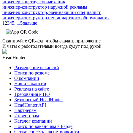
инженер конструктор-механик
инженер-конструктор наружной рекламы
инженер-конструктор, начинающий специалист
инженер-конструктор нестандартного оборудования
1
2
3
4
5
...
15
дальше
Сканируйте QR-код, чтобы скачать приложение
И чаты с работодателями всегда будут под рукой
HeadHunter
Размещение вакансий
Поиск по резюме
О компании
Наши вакансии
Реклама на сайте
Требования к ПО
Безопасный HeadHunter
HeadHunter API
Партнерам
Инвесторам
Каталог компаний
Поиск по вакансиям в Барде
Сетка: соцсеть для нетворкинга