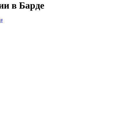
ии в Барде
#