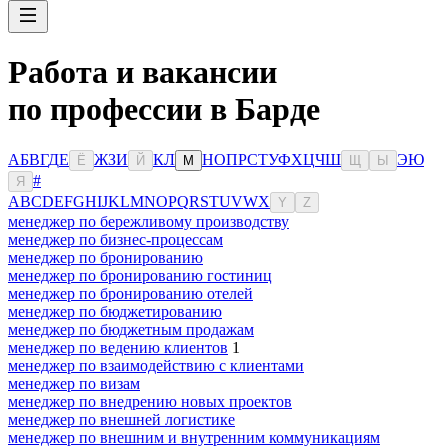
Работа и вакансии
по профессии в Барде
А
Б
В
Г
Д
Е
Ж
З
И
К
Л
Н
О
П
Р
С
Т
У
Ф
Х
Ц
Ч
Ш
Э
Ю
Ё
Й
М
Щ
Ы
#
Я
A
B
C
D
E
F
G
H
I
J
K
L
M
N
O
P
Q
R
S
T
U
V
W
X
Y
Z
менеджер по бережливому производству
менеджер по бизнес-процессам
менеджер по бронированию
менеджер по бронированию гостиниц
менеджер по бронированию отелей
менеджер по бюджетированию
менеджер по бюджетным продажам
менеджер по ведению клиентов
1
менеджер по взаимодействию с клиентами
менеджер по визам
менеджер по внедрению новых проектов
менеджер по внешней логистике
менеджер по внешним и внутренним коммуникациям