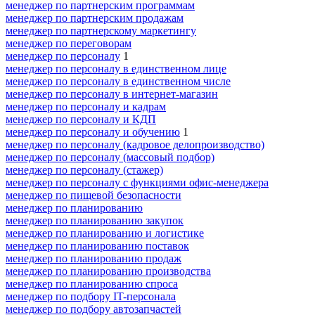
менеджер по партнерским программам
менеджер по партнерским продажам
менеджер по партнерскому маркетингу
менеджер по переговорам
менеджер по персоналу
1
менеджер по персоналу в единственном лице
менеджер по персоналу в единственном числе
менеджер по персоналу в интернет-магазин
менеджер по персоналу и кадрам
менеджер по персоналу и КДП
менеджер по персоналу и обучению
1
менеджер по персоналу (кадровое делопроизводство)
менеджер по персоналу (массовый подбор)
менеджер по персоналу (стажер)
менеджер по персоналу с функциями офис-менеджера
менеджер по пищевой безопасности
менеджер по планированию
менеджер по планированию закупок
менеджер по планированию и логистике
менеджер по планированию поставок
менеджер по планированию продаж
менеджер по планированию производства
менеджер по планированию спроса
менеджер по подбору IT-персонала
менеджер по подбору автозапчастей