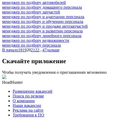
менеджер по подбору автомобилей
менеджер по подбору домашнего персонала
менеджер по подбору запчастей
менеджер по подбору и адаптации персонала
менеджер по подбору и обучению персонала
менеджер по подбору и продаже автозапчастей
менеджер по подбору и развитию персонала
менеджер по подбору линейного персонала
менеджер по подбору недвижимости
менеджер по подбору персонала
В начало
18
19
20
21
22
...
47
дальше
Скачайте приложение
Чтобы получать уведомления о приглашениях мгновенно
HeadHunter
Размещение вакансий
Поиск по резюме
О компании
Наши вакансии
Реклама на сайте
Требования к ПО