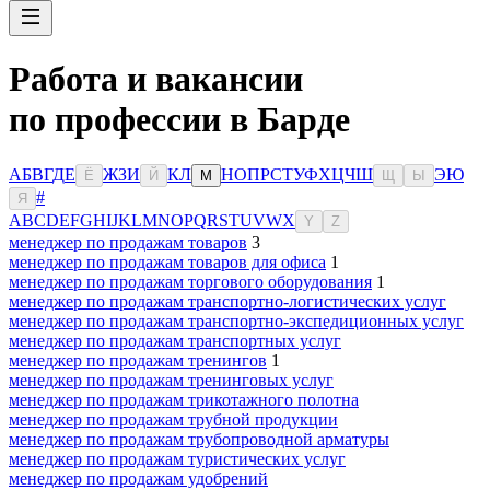
Работа и вакансии
по профессии в Барде
А
Б
В
Г
Д
Е
Ж
З
И
К
Л
Н
О
П
Р
С
Т
У
Ф
Х
Ц
Ч
Ш
Э
Ю
Ё
Й
М
Щ
Ы
#
Я
A
B
C
D
E
F
G
H
I
J
K
L
M
N
O
P
Q
R
S
T
U
V
W
X
Y
Z
менеджер по продажам товаров
3
менеджер по продажам товаров для офиса
1
менеджер по продажам торгового оборудования
1
менеджер по продажам транспортно-логистических услуг
менеджер по продажам транспортно-экспедиционных услуг
менеджер по продажам транспортных услуг
менеджер по продажам тренингов
1
менеджер по продажам тренинговых услуг
менеджер по продажам трикотажного полотна
менеджер по продажам трубной продукции
менеджер по продажам трубопроводной арматуры
менеджер по продажам туристических услуг
менеджер по продажам удобрений