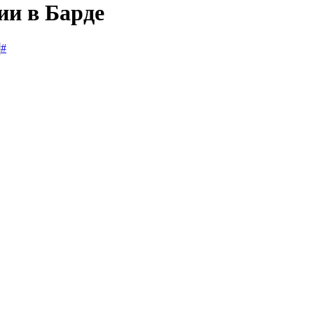
ии в Барде
#