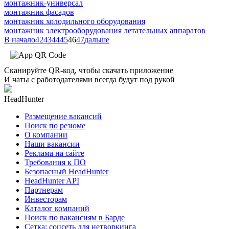
монтажник-универсал
монтажник фасадов
монтажник холодильного оборудования
монтажник электрооборудования летательных аппаратов
В начало
42
43
44
45
46
47
дальше
Сканируйте QR-код, чтобы скачать приложение
И чаты с работодателями всегда будут под рукой
HeadHunter
Размещение вакансий
Поиск по резюме
О компании
Наши вакансии
Реклама на сайте
Требования к ПО
Безопасный HeadHunter
HeadHunter API
Партнерам
Инвесторам
Каталог компаний
Поиск по вакансиям в Барде
Сетка: соцсеть для нетворкинга