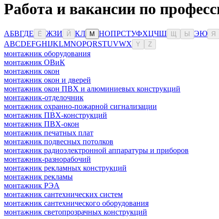
Работа и вакансии по професс
А
Б
В
Г
Д
Е
Ж
З
И
К
Л
Н
О
П
Р
С
Т
У
Ф
Х
Ц
Ч
Ш
Э
Ю
Ё
Й
М
Щ
Ы
Я
A
B
C
D
E
F
G
H
I
J
K
L
M
N
O
P
Q
R
S
T
U
V
W
X
Y
Z
монтажник оборудования
монтажник ОВиК
монтажник окон
монтажник окон и дверей
монтажник окон ПВХ и алюминиевых конструкций
монтажник-отделочник
монтажник охранно-пожарной сигнализации
монтажник ПВХ-конструкций
монтажник ПВХ-окон
монтажник печатных плат
монтажник подвесных потолков
монтажник радиоэлектронной аппаратуры и приборов
монтажник-разнорабочий
монтажник рекламных конструкций
монтажник рекламы
монтажник РЭА
монтажник сантехнических систем
монтажник сантехнического оборудования
монтажник светопрозрачных конструкций