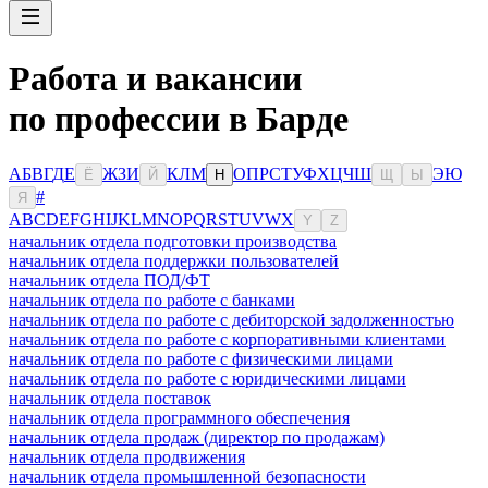
Работа и вакансии
по профессии в Барде
А
Б
В
Г
Д
Е
Ж
З
И
К
Л
М
О
П
Р
С
Т
У
Ф
Х
Ц
Ч
Ш
Э
Ю
Ё
Й
Н
Щ
Ы
#
Я
A
B
C
D
E
F
G
H
I
J
K
L
M
N
O
P
Q
R
S
T
U
V
W
X
Y
Z
начальник отдела подготовки производства
начальник отдела поддержки пользователей
начальник отдела ПОД/ФТ
начальник отдела по работе с банками
начальник отдела по работе с дебиторской задолженностью
начальник отдела по работе с корпоративными клиентами
начальник отдела по работе с физическими лицами
начальник отдела по работе с юридическими лицами
начальник отдела поставок
начальник отдела программного обеспечения
начальник отдела продаж (директор по продажам)
начальник отдела продвижения
начальник отдела промышленной безопасности