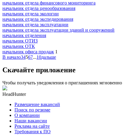
начальник отдела финансового мониторинга
начальник отдела ценообразования
начальник отдела экологии
начальник отдела экспедирования
начальник отдела эксплуатации
начальник отдела эксплуатации зданий и сооружений
начальник отделения
начальник ОТИЗ
начальник ОТК
начальник офиса продаж
1
В начало
3
4
5
6
7
...
10
дальше
Скачайте приложение
Чтобы получать уведомления о приглашениях мгновенно
HeadHunter
Размещение вакансий
Поиск по резюме
О компании
Наши вакансии
Реклама на сайте
Требования к ПО