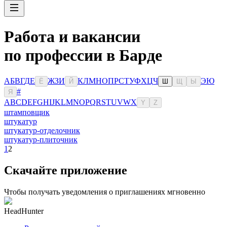
Работа и вакансии
по профессии в Барде
А
Б
В
Г
Д
Е
Ж
З
И
К
Л
М
Н
О
П
Р
С
Т
У
Ф
Х
Ц
Ч
Э
Ю
Ё
Й
Ш
Щ
Ы
#
Я
A
B
C
D
E
F
G
H
I
J
K
L
M
N
O
P
Q
R
S
T
U
V
W
X
Y
Z
штамповщик
штукатур
штукатур-отделочник
штукатур-плиточник
1
2
Скачайте приложение
Чтобы получать уведомления о приглашениях мгновенно
HeadHunter