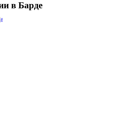
ии в Барде
#