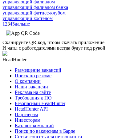
управляющий филиалом
управляющий филиалом банка
управляющий фитнес-клубом
управляющий хостелом
1
2
3
4
5
дальше
Сканируйте QR-код, чтобы скачать приложение
И чаты с работодателями всегда будут под рукой
HeadHunter
Размещение вакансий
Поиск по резюме
О компании
Наши вакансии
Реклама на сайте
Требования к ПО
Безопасный HeadHunter
HeadHunter API
Партнерам
Инвесторам
Каталог компаний
Поиск по вакансиям в Барде
Сетка: соцсеть для нетворкинга