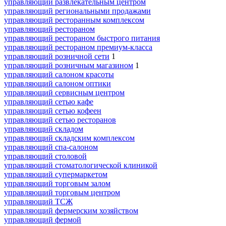
управляющий развлекательным центром
управляющий региональными продажами
управляющий ресторанным комплексом
управляющий рестораном
управляющий рестораном быстрого питания
управляющий рестораном премиум-класса
управляющий розничной сети
1
управляющий розничным магазином
1
управляющий салоном красоты
управляющий салоном оптики
управляющий сервисным центром
управляющий сетью кафе
управляющий сетью кофеен
управляющий сетью ресторанов
управляющий складом
управляющий складским комплексом
управляющий спа-салоном
управляющий столовой
управляющий стоматологической клиникой
управляющий супермаркетом
управляющий торговым залом
управляющий торговым центром
управляющий ТСЖ
управляющий фермерским хозяйством
управляющий фермой