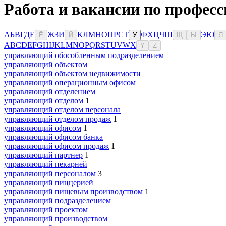
Работа и вакансии по професс
А
Б
В
Г
Д
Е
Ж
З
И
К
Л
М
Н
О
П
Р
С
Т
Ф
Х
Ц
Ч
Ш
Э
Ю
Ё
Й
У
Щ
Ы
Я
A
B
C
D
E
F
G
H
I
J
K
L
M
N
O
P
Q
R
S
T
U
V
W
X
Y
Z
управляющий обособленным подразделением
управляющий объектом
управляющий объектом недвижимости
управляющий операционным офисом
управляющий отделением
управляющий отделом
1
управляющий отделом персонала
управляющий отделом продаж
1
управляющий офисом
1
управляющий офисом банка
управляющий офисом продаж
1
управляющий партнер
1
управляющий пекарней
управляющий персоналом
3
управляющий пиццерией
управляющий пищевым производством
1
управляющий подразделением
управляющий проектом
управляющий производством